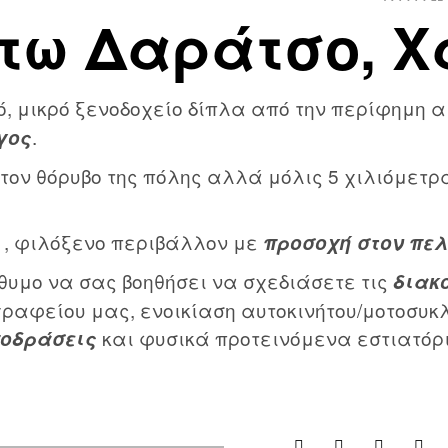
τω Δαράτσο, Χα
ό, μικρό ξενοδοχείο δίπλα από την περίφημη
.
γος
τον θόρυβο της πόλης αλλά μόλις 5 χιλιόμετρα
 , φιλόξενο περιβάλλον με
προσοχή στον πε
όθυμο να σας βοηθήσει να σχεδιάσετε τις
διακ
γραφείου μας, ενοικίαση αυτοκινήτου/μοτοσυκ
και φυσικά προτεινόμενα εστιατόρ
οδράσεις