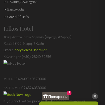
Πολιτική Ξενοδοχείου
Επικοινωνία
Covid-19 Info
Iolkos Hotel
Φώτη Αντάρα, Κάτω Δαράτσο (περιοχή «Γλάρος»)
Χανιά 73100, Κρήτη, Ελλάδα.
Email:
info@iolkos-hotel.gr
Καλέστε μας:(+30) 28210 32356
ΜΗΤΕ: 1042Κ091Α0579000
Αρ. Γ.Ε.ΜΗ: 074524358000
1
Προσφορές
If you find better price in Booking.com , Expedia or